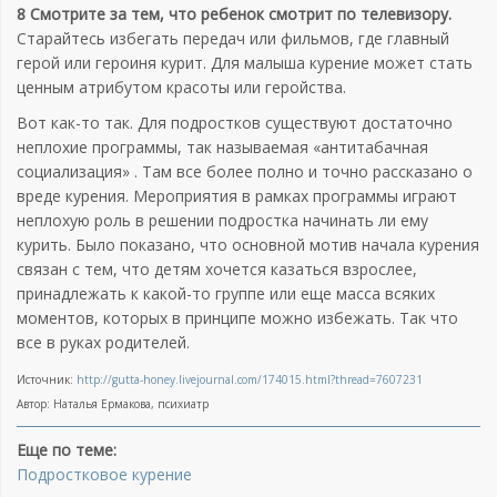
8 Смотрите за тем, что ребенок смотрит по телевизору.
Старайтесь избегать передач или фильмов, где главный
герой или героиня курит. Для малыша курение может стать
ценным атрибутом красоты или геройства.
Вот как-то так. Для подростков существуют достаточно
неплохие программы, так называемая «антитабачная
социализация» . Там все более полно и точно рассказано о
вреде курения. Мероприятия в рамках программы играют
неплохую роль в решении подростка начинать ли ему
курить. Было показано, что основной мотив начала курения
связан с тем, что детям хочется казаться взрослее,
принадлежать к какой-то группе или еще масса всяких
моментов, которых в принципе можно избежать. Так что
все в руках родителей.
Источник:
http://gutta-honey.livejournal.com/174015.html?thread=7607231
Автор: Наталья Ермакова, психиатр
Еще по теме:
Подростковое курение