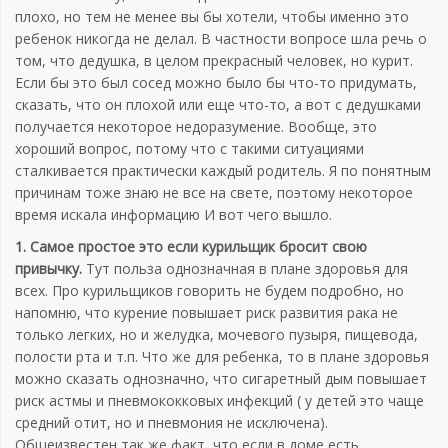
плохо, но тем не менее вы бы хотели, чтобы именно это
ребенок никогда не делал. В частности вопросе шла речь о
том, что дедушка, в целом прекрасный человек, но курит.
Если бы это был сосед можно было бы что-то придумать,
сказать, что он плохой или еще что-то, а вот с дедушками
получается некоторое недоразумение. Вообще, это
хороший вопрос, потому что с такими ситуациями
сталкивается практически каждый родитель. Я по понятным
причинам тоже знаю не все на свете, поэтому некоторое
время искала информацию И вот чего вышло.
1. Самое простое это если курильщик бросит свою
привычку.
Тут польза однозначная в плане здоровья для
всех. Про курильщиков говорить не будем подробно, но
напомню, что курение повышает риск развития рака не
только легких, но и желудка, мочевого пузыря, пищевода,
полости рта и т.п. Что же для ребенка, то в плане здоровья
можно сказать однозначно, что сигаретный дым повышает
риск астмы и пневмококковых инфекций ( у детей это чаще
средний отит, но и пневмония не исключена).
Общеизвестен так же факт, что если в доме есть