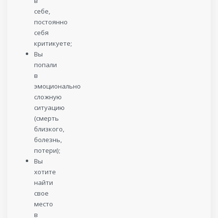
в
себе,
постоянно
себя
критикуете;
Вы
попали
в
эмоционально
сложную
ситуацию
(смерть
близкого,
болезнь,
потери);
Вы
хотите
найти
свое
место
в