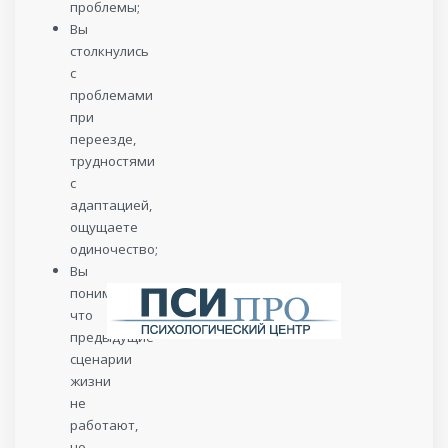
проблемы;
Вы
столкнулись
с
проблемами
при
переезде,
трудностями
с
адаптацией,
ощущаете
одиночество;
Вы
понимаете,
что
предыдущие
сценарии
жизни
не
работают,
но