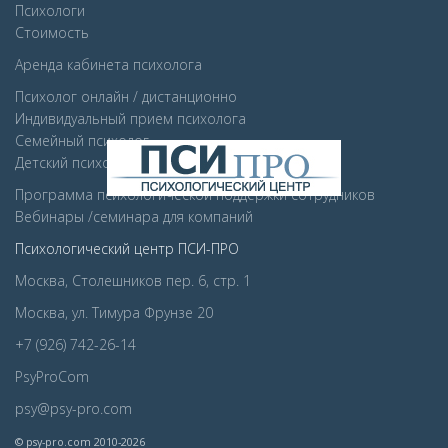
Психологи
Стоимость
Аренда кабинета психолога
Психолог онлайн / дистанционно
Индивидуальный прием психолога
Семейный психолог
Детcкий психолог
Программа психологической поддержки сотрудников
Вебинары /семинара для компаний
Психологический центр ПСИ-ПРО
Москва, Столешников пер. 6, стр. 1
Москва, ул. Тимура Фрунзе 20
+7 (926) 742-26-14
PsyProCom
psy@psy-pro.com
© psy-pro.com 2010-2026