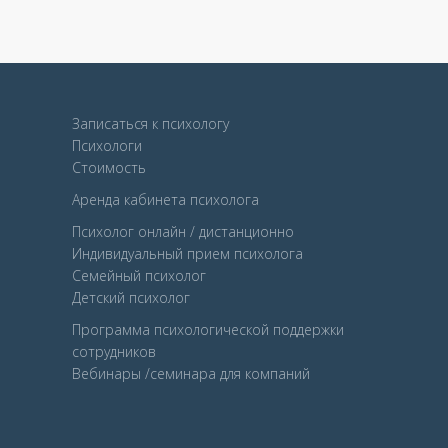
Записаться к психологу
Психологи
Стоимость
Аренда кабинета психолога
Психолог онлайн / дистанционно
Индивидуальный прием психолога
Семейный психолог
Детcкий психолог
Программа психологической поддержки
сотрудников
Вебинары /семинара для компаний