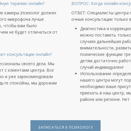
йную терапию онлайн?
ВОПРОС: Когда онлайн-консу
ие камеры (психолог должен
ОТВЕТ: Специалисты центра
ного микрофона лучше
очные консультации только в
к, чтобы вам было
Диагностика и коррекцио
чем не будет отличаться от
можно поставить только
случаях дальнейшая раб
внимательности, развит
ют консультации онлайн?
психические функции тре
детям достаточно работ
ссионалы своего дела. Мы
случай индивидуален!
 с клиентами центра. Все
Использование определе
но и уже зарекомендовали
нашего центра могут пор
удьте спокойны, мы дорожим
необходимо ваше присут
приехать в наш центр, 
районе или регионе. Нет
ЗАПИСАТЬСЯ К ПСИХОЛОГУ