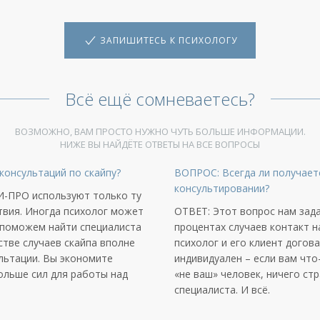
ЗАПИШИТЕСЬ К ПСИХОЛОГУ
Всё ещё сомневаетесь?
ВОЗМОЖНО, ВАМ ПРОСТО НУЖНО ЧУТЬ БОЛЬШЕ ИНФОРМАЦИИ.
НИЖЕ ВЫ НАЙДЁТЕ ОТВЕТЫ НА ВСЕ ВОПРОСЫ
консультаций по скайпу?
ВОПРОС: Всегда ли получаетс
консультировании?
И-ПРО используют только ту
твия. Иногда психолог может
ОТВЕТ: Этот вопрос нам зада
 поможем найти специалиста
процентах случаев контакт н
стве случаев скайпа вполне
психолог и его клиент догов
льтации. Вы экономите
индивидуален – если вам что
больше сил для работы над
«не ваш» человек, ничего ст
специалиста. И всё.