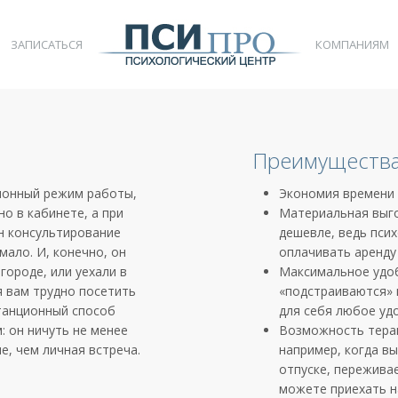
ЗАПИСАТЬСЯ
КОМПАНИЯМ
Преимущества
ионный режим работы,
Экономия времени 
о в кабинете, а при
Материальная выго
н консультирование
дешевле, ведь псих
мало. И, конечно, он
оплачивать аренд
городе, или уехали в
Максимальное удоб
я вам трудно посетить
«подстраиваются» 
станционный способ
для себя любое уд
: он ничуть не менее
Возможность терап
е, чем личная встреча.
например, когда вы
отпуске, переживае
можете приехать н