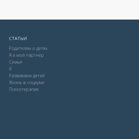
СТАТЬИ
Родителям о детях
Я и мой партнер
Семья
Я
Развиваем детей
Жизнь в социуме
Психотерапия