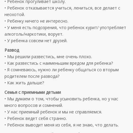
•
Ребенок
прогуливает
школу
.
•
Ребенок
отказывается
учиться
,
лениться
, все
делает
с
неохотой
.
•
Ребенку
ничего
не
интересно
.
• У
меня
есть
подозрения
, что
ребенок
курит
/
употребляет
алкоголь
/
наркотики
,
ворует
.
• У
ребенка
совсем
нет
друзей
.
Развод
•
Мы
решили
развестись
, мне
очень
плохо
.
• Как
развестись
с
наименьшим
вредом
для
ребенка
?
• Я
сомневаюсь
,
нужно
ли
ребенку
общаться
со
вторым
родителем
после
развода
?
• Как
жить
дальше
?
Семья
с
приемными
детьми
•
Мы
думаем
о том,
чтобы
усыновить
ребенка
,
но
у нас
много
вопросов
и
сомнений
.
• У нас
приемный
ребенок
и
мы
не
справляемся
.
•
Ребенок
ведет
себя
странно
.
•
Ребенок
выводит
меня
из
себя
, я
не
знаю
, что
делать
.