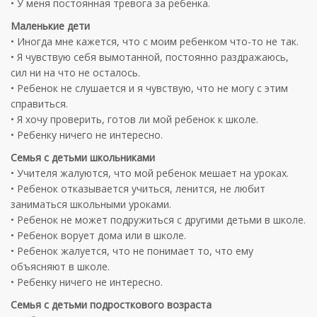
• У
меня
постоянная
тревога
за
ребенка
.
Маленькие
дети
•
Иногда
мне
кажется
, что с
моим
ребенком
что-то
не
так.
• Я
чувствую
себя
вымотанной
,
постоянно
раздражаюсь
,
сил
ни
на
что
не
осталось
.
•
Ребенок
не
слушается
и я
чувствую
, что
не
могу
с
этим
справиться
.
• Я
хочу
проверить
,
готов
ли
мой
ребенок
к
школе
.
•
Ребенку
ничего
не
интересно
.
Семья
с
детьми
школьниками
•
Учителя
жалуются
, что мой
ребенок
мешает
на
уроках
.
•
Ребенок
отказывается
учиться
,
ленится
,
не
любит
заниматься
школьными
уроками
.
•
Ребенок
не
может
подружиться
с
другими
детьми
в
школе
.
•
Ребенок
ворует
дома
или в
школе
.
•
Ребенок
жалуется
, что
не
понимает
то
, что ему
объясняют
в
школе
.
•
Ребенку
ничего
не
интересно
.
Семья
с
детьми
подросткового
возраста