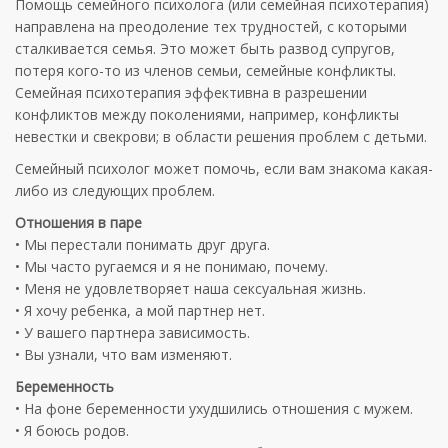
Помощь семейного психолога (или семейная психотерапия)
направлена на преодоление тех трудностей, с которыми
сталкивается семья. Это может быть развод супругов,
потеря кого-то из членов семьи, семейные конфликты.
Семейная психотерапия эффективна в разрешении
конфликтов между поколениями, например, конфликты
невестки и свекрови; в области решения проблем c детьми.
Семейный психолог может помочь, если вам знакома какая-
либо из следующих проблем.
Отношения
в
паре
•
Мы
перестали
понимать
друг
друга
.
•
Мы
часто
ругаемся
и я
не
понимаю
,
почему
.
•
Меня
не
удовлетворяет
наша
сексуальная
жизнь
.
• Я
хочу
ребенка
, а мой
партнер
нет.
• У
вашего
партнера
зависимость
.
•
Вы
узнали
, что вам
изменяют
.
Беременность
•
На
фоне
беременности
ухудшились
отношения
с
мужем
.
• Я
боюсь
родов
.