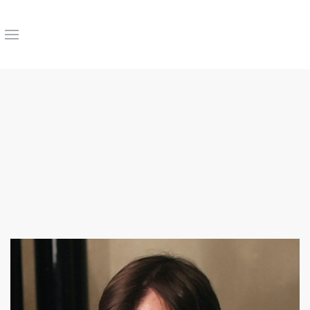
Зинаида
Сандлер
КЛИНИЧЕСКИЙ
ПСИХОЛОГ.
АРТ-
ТЕРАПИЯ
ТРАНСПЕРСОНАЛЬНАЯ
ПСИХОТЕРАПИЯ
ТЕЛЕСНО-
ОРИЕНТИРОВАННАЯ
ТЕРАПИЯ
ПОДРОБНЕЕ
ЗАПИСАТЬСЯ