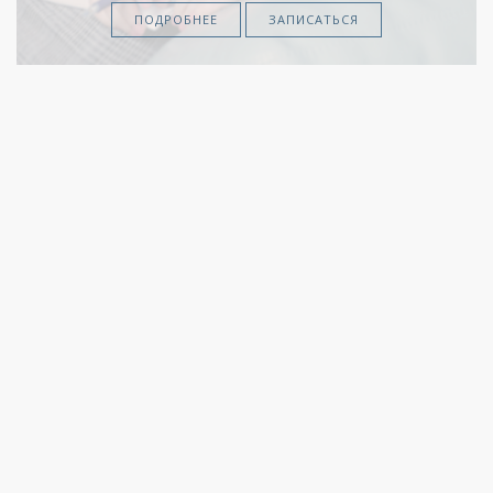
ПОДРОБНЕЕ
ЗАПИСАТЬСЯ
Ольга
Моисейчева
ПСИХОЛОГ.
ПСИХОТЕРАПЕВТ
ПСИХИАТР.
КМН
КОУЧ
ПОДРОБНЕЕ
ЗАПИСАТЬСЯ
Наталья
Кругляк
СЕМЕЙНЫЙ
ПСИХОЛОГ
ПСИХОАНАЛИТИК
КОГНИТИВНО-
ПОВЕДЕНЧЕСКИЙ
ТЕРАПЕВТ
ПОДРОБНЕЕ