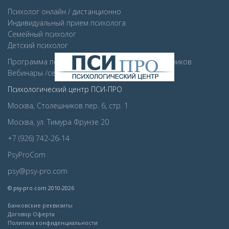
Психолог онлайн / дистанционно
Индивидуальный прием психолога
Семейный психолог
Детcкий психолог
Программа психологической поддержки сотрудников
Вебинары /семинара для компаний
Психологический центр ПСИ-ПРО
Москва, Столешников пер. 6, стр. 1
Москва, ул. Тимура Фрунзе 20
+7 (926) 742-26-14
PsyProCom
psy@psy-pro.com
© psy-pro.com 2010-2026
Банковские реквизиты
Договор Оферта
Политика конфиденциальности