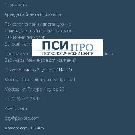
Стоимость
Аренда кабинета психолога
Психолог онлайн / дистанционно
Индивидуальный прием психолога
Семейный психолог
Детcкий психолог
Программа психологической поддержки сотрудников
Вебинары /семинара для компаний
Психологический центр ПСИ-ПРО
Москва, Столешников пер. 6, стр. 1
Москва, ул. Тимура Фрунзе 20
+7 (926) 742-26-14
PsyProCom
psy@psy-pro.com
© psy-pro.com 2010-2026