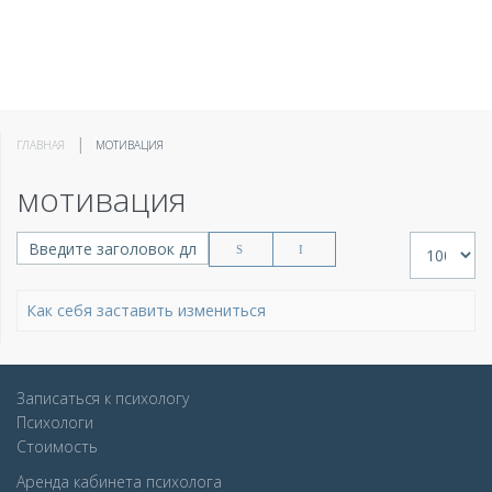
ГЛАВНАЯ
МОТИВАЦИЯ
мотивация
Введите заголовок для поиска...
Кол-во стр
Как себя заставить измениться
Записаться к психологу
Психологи
Стоимость
Аренда кабинета психолога