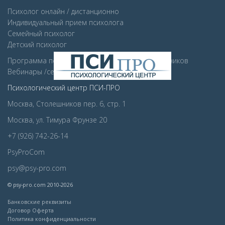
Психолог онлайн / дистанционно
Индивидуальный прием психолога
Семейный психолог
Детcкий психолог
Программа психологической поддержки сотрудников
Вебинары /семинара для компаний
Психологический центр ПСИ-ПРО
Москва, Столешников пер. 6, стр. 1
Москва, ул. Тимура Фрунзе 20
+7 (926) 742-26-14
PsyProCom
psy@psy-pro.com
© psy-pro.com 2010-2026
Банковские реквизиты
Договор Оферта
Политика конфиденциальности