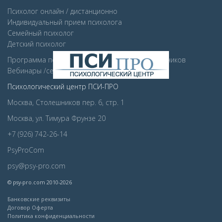
Психолог онлайн / дистанционно
Индивидуальный прием психолога
Семейный психолог
Детcкий психолог
Программа психологической поддержки сотрудников
Вебинары /семинара для компаний
Психологический центр ПСИ-ПРО
Москва, Столешников пер. 6, стр. 1
Москва, ул. Тимура Фрунзе 20
+7 (926) 742-26-14
PsyProCom
psy@psy-pro.com
© psy-pro.com 2010-2026
Банковские реквизиты
Договор Оферта
Политика конфиденциальности