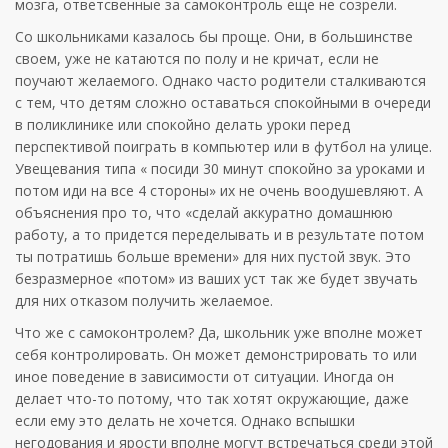
мозга, ответсвенные за самоконтроль еще не созрели.
Со школьниками казалось бы проще. Они, в большинстве
своем, уже не катаются по полу и не кричат, если не
поучают желаемого. Однако часто родители сталкиваются
с тем, что детям сложно оставаться спокойными в очереди
в поликлинике или спокойно делать уроки перед
перспективой поиграть в компьютер или в футбол на улице.
Увещевания типа « посиди 30 минут спокойно за уроками и
потом иди на все 4 стороны» их не очень воодушевляют. А
объяснения про то, что «сделай аккуратно домашнюю
работу, а то придется переделывать и в результате потом
ты потратишь больше времени» для них пустой звук. Это
безразмерное «потом» из ваших уст так же будет звучать
для них отказом получить желаемое.
Что же с самоконтролем? Да, школьник уже вполне может
себя контролировать. Он может демонстрировать то или
иное поведение в зависимости от ситуации. Иногда он
делает что-то потому, что так хотят окружающие, даже
если ему это делать не хочется. Однако вспышки
негодования и ярости вполне могут встречаться среди этой