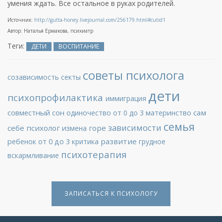
умения ждать. Все остальное в руках родителей.
Источник:
http://gutta-honey.livejournal.com/256179.html#cutid1
Автор: Наталья Ермакова, психиатр
Теги:
ДЕТИ
ВОСПИТАНИЕ
советы психолога
созависимость
секты
дети
психопрофилактика
иммиграция
совместный сон
сам
одиночество
от 0 до 3
материнство
семья
зависимости
себе психолог
горе
измена
развитие
ребенок от 0 до 3
критика
грудное
психотерапия
вскармливание
ЗАПИСАТЬСЯ К ПСИХОЛОГУ