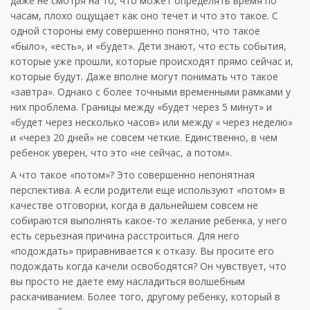
даже не смотря на то, что может определять время по
часам, плохо ощущает как оно течет и что это такое. С
одной стороны ему совершенно понятно, что такое
«было», «есть», и «будет». Дети знают, что есть события,
которые уже прошли, которые происходят прямо сейчас и,
которые будут. Даже вполне могут понимать что такое
«завтра». Однако с более точными временными рамками у
них проблема. Границы между «будет через 5 минут» и
«будет через несколько часов» или между « через неделю»
и «через 20 дней» не совсем четкие. Единственно, в чем
ребенок уверен, что это «не сейчас, а потом».
А что такое «потом»? Это совершенно непонятная
перспектива. А если родители еще используют «потом» в
качестве отговорки, когда в дальнейшем совсем не
собираются выполнять какое-то желание ребенка, у него
есть серьезная причина расстроиться. Для него
«подождать» приравнивается к отказу. Вы просите его
подождать когда качели освободятся? Он чувствует, что
вы просто не даете ему насладиться волшебным
раскачиванием. Более того, другому ребенку, который в