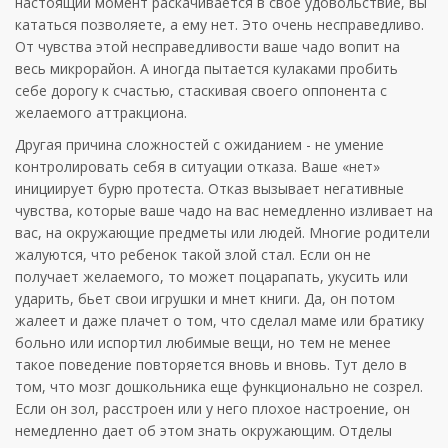
настоящий момент раскачивается в свое удовольствие, вы
кататься позволяете, а ему нет. Это очень несправедливо.
От чувства этой несправедливости ваше чадо вопит на
весь микрорайон. А иногда пытается кулаками пробить
себе дорогу к счастью, стаскивая своего оппонента с
желаемого аттракциона.
Другая причина сложностей с ожиданием - не умение
контролировать себя в ситуации отказа. Ваше «нет»
инициирует бурю протеста. Отказ вызывает негативные
чувства, которые ваше чадо на вас немедленно изливает на
вас, на окружающие предметы или людей. Многие родители
жалуются, что ребенок такой злой стал. Если он не
получает желаемого, то может поцарапать, укусить или
ударить, бьет свои игрушки и мнет книги. Да, он потом
жалеет и даже плачет о том, что сделал маме или братику
больно или испортил любимые вещи, но тем не менее
такое поведение повторяется вновь и вновь. Тут дело в
том, что мозг дошкольника еще функционально не созрел.
Если он зол, расстроен или у него плохое настроение, он
немедленно дает об этом знать окружающим. Отделы