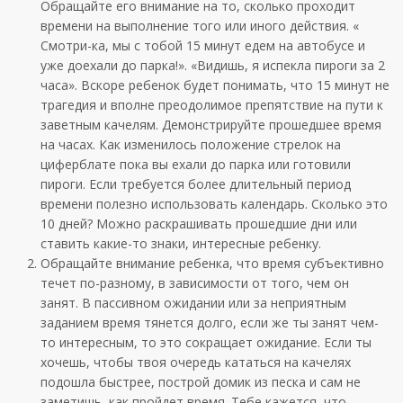
Обращайте его внимание на то, сколько проходит
времени на выполнение того или иного действия. «
Смотри-ка, мы с тобой 15 минут едем на автобусе и
уже доехали до парка!». «Видишь, я испекла пироги за 2
часа». Вскоре ребенок будет понимать, что 15 минут не
трагедия и вполне преодолимое препятствие на пути к
заветным качелям. Демонстрируйте прошедшее время
на часах. Как изменилось положение стрелок на
циферблате пока вы ехали до парка или готовили
пироги. Если требуется более длительный период
времени полезно использовать календарь. Сколько это
10 дней? Можно раскрашивать прошедшие дни или
ставить какие-то знаки, интересные ребенку.
Обращайте внимание ребенка, что время субъективно
течет по-разному, в зависимости от того, чем он
занят. В пассивном ожидании или за неприятным
заданием время тянется долго, если же ты занят чем-
то интересным, то это сокращает ожидание. Если ты
хочешь, чтобы твоя очередь кататься на качелях
подошла быстрее, построй домик из песка и сам не
заметишь, как пройдет время. Тебе кажется, что