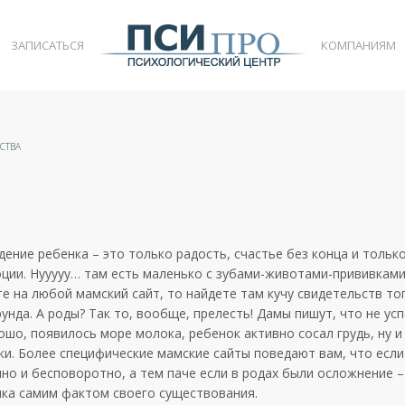
ЗАПИСАТЬСЯ
КОМПАНИЯМ
СТВА
дение ребенка – это только радость, счастье без конца и тольк
ии. Нууууу… там есть маленько с зубами-животами-прививками,
те на любой мамский сайт, то найдете там кучу свидетельств тог
унда. А роды? Так то, вообще, прелесть! Дамы пишут, что не усп
рошо, появилось море молока, ребенок активно сосал грудь, ну 
нки. Более специфические мамские сайты поведают вам, что если
но и бесповоротно, а тем паче если в родах были осложнение –
нка самим фактом своего существования.