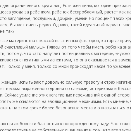
ко для ограниченного круга лиц. Есть женщины, которые прекрасн
есса ухода за ребенком, ребенок беспроблемный, растет как н
осто загляденье, послушный, добрый, умный Но процент таких х
блем, бывает очень редко. Однако, такой идеальный вариант ча
не так?
ссе материнства с массой негативных факторов, которые прячу
ой счастливый малыш». Плюсы от того чтобы иметь ребенка зна
ить, потому, что «это напугает потенциальных матерей», «нужно
лкивается с негативными аспектами, то она оказывается в замеш
нет. Только у меня, только со мной происходят какие-то ужасные
% женщин испытывают довольно сильную тревогу и страх негати
ет весьма выраженного уровня со слезами, истериками и бессон
. Сейчас усиление этих негативных переживаний с одной сторо
опять же ссылаются на эволюционные механизмы. Есть мнение, 
скать на этом сроке более безопасные места и отказываться о
каются любовью и благостью к новорожденному чаду. Часто ж
 сосредоточена на собственных ощущениях и том, что все закон