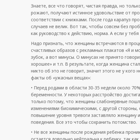
Знаете, все что говорят, чистая правда, но толь
рожают, получают истинное удовольствие от проц
соответствии с книжками. После года карапуз пр
случаев не велик. Вот так, чтобы совсем без про
как руководство к действию, норма. А если у тебя 
Надо признать, что женщины встречаются в проце
счастливых образов с рекламных плакатов «Я и м
зубок, а вот минусы. О минусах не принято говор
хорошее» и т.п. В результате, когда женщина ста
никто об это не говорит, значит этого не у кого 
факты об «ужасных вещах»:
• Перед родами в области 30-35 недели около 70
беременности. У некоторых расстройство достига
только потому, что женщины слабонервные пошли
изменениями биохимическими, с другой стороны, 
повышение уровня тревоги заставляло женщину и
поведения. Все это чтобы сохранить потомство.
• Не все женщины после рождения ребенка прони
остается довольно нейтральна к ребенку, так как