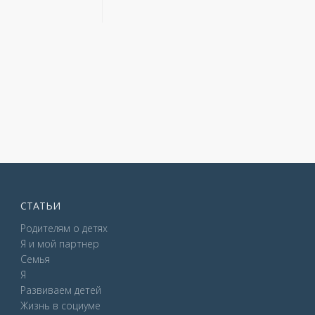
СТАТЬИ
Родителям о детях
Я и мой партнер
Семья
Я
Развиваем детей
Жизнь в социуме