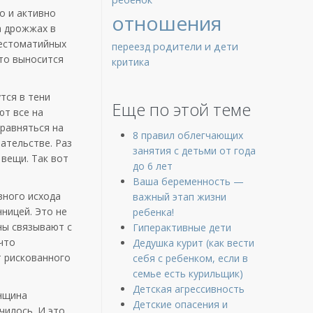
о и активно
отношения
а дрожжах в
рестоматийных
родители и дети
переезд
сто выносится
критика
тся в тени
Еще по этой теме
ют все на
 равняться на
8 правил облегчающих
ательстве. Раз
занятия с детьми от года
 вещи. Так вот
до 6 лет
Ваша беременность —
вного исхода
важный этап жизни
ницей. Это не
ребенка!
ны связывают с
Гиперактивные дети
что
Дедушка курит (как вести
т рискованного
себя с ребенком, если в
семье есть курильщик)
Детская агрессивность
енщина
Детские опасения и
чилось. И это