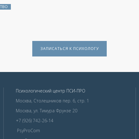
СТВО
ЗАПИСАТЬСЯ К ПСИХОЛОГУ
Психологический центр ПСИ-ПРО
Москва, Столешников пер. 6, стр. 1
Москва, ул. Тимура Фрунзе 20
+7 (926) 742-26-14
PsyProCom