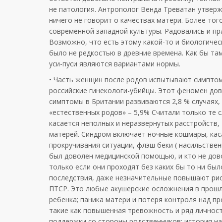
не патология. Антрополог Венда Треватан утверж
ничего не говорит о качествах матери. Более то
современной западной культуры. Радовались и пр
Возможно, что есть этому какой-то и биологиче
было не редкостью в древние времена. Как бы там
уси-пуси являются вариантами нормы.
• Часть женщин после родов испытывают симптом
российские гинекологи-убийцы. Этот феномен дов
симптомы в Британии развиваются 2,8 % случаях, 
«естественных родов» – 5,9% Считали только те 
касается неполных и неразвернутых расстройств
матерей. Синдром включает ночные кошмары, кас
прокручивания ситуации, флэш беки ( насильствен
был доволен медицинской помощью, и кто не дов
только если они проходят без каких бы то ни бы
последствия, даже незначительные повышают рис
ПТСР. Это любые акушерские осложнения в прошл
ребенка; паника матери и потеря контроля над 
такие как повышенная тревожность и ряд личнос
поддержки со стороны родственников; история на