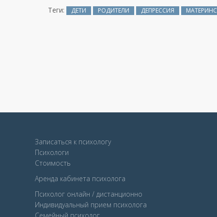
Теги:
ДЕТИ
РОДИТЕЛИ
ДЕПРЕССИЯ
МАТЕРИН
Записаться к психологу
Психологи
Стоимость
Аренда кабинета психолога
Психолог онлайн / дистанционно
Индивидуальный прием психолога
Семейный психолог