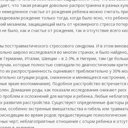
дает, что такая реакция довольно распространена в разных кул
го немедленное счастье от рождения ребенка можно считать пр
аздновали рождение только тогда, когда было ясно, что ребено
ский механизм, защищающий мать от чрезмерного стресса потер
 не было, как и счастье от рождения, так и отсутствие всего ки
ы посттравматического стрессового синдрома. И в этом винов
ольно широко исследовался во многих странах, и было найдено
в Германии, Италии, Швеции – в 2-3%, в Нигерии, там где больш
случаи, которые полностью совпадали по диагностическим крите
, то их распространенность оценивают приблизительно у 30% м
ательно ситуации родов, сниженное и меняющееся настроение,
ные яркие воспоминания). Подобное расстройство встречается и
олен. Домашние роды, как показали исследования снижают риск
ло проблем и осложнений для матери и ребенка. Любые неблаго
к развития расстройства. Существуют определенные факторы р
ом, особенно экстренные вмешательства и гибель или травмат
происходящим во время родов; предшествующие психологические
тных черт; неблагоприятные отношения с отцом ребенка и отсу
силия в анамнезе.