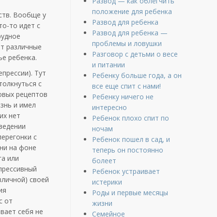
Развод — как облегчить
положение для ребенка
ств. Вообще у
Развод для ребенка
то-то идет с
Развод для ребенка —
рудное
проблемы и ловушки
ют различные
Разговор с детьми о весе
ье ребенка.
и питании
прессии). Тут
Ребенку больше года, а он
толкнуться с
все еще спит с нами!
новых рецептов
Ребенку ничего не
знь и имел
интересно
их нет
Ребенок плохо спит по
ведении
ночам
перегонки с
Ребенок пошел в сад, и
ни на фоне
теперь он постоянно
га или
болеет
прессивный
Ребенок устраивает
зличной) своей
истерики
ия
Роды и первые месяцы
с от
жизни
вает себя не
Семейное