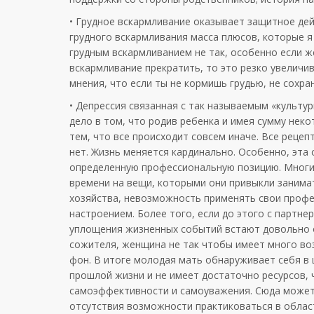
• Грудное вскармливание оказывает защитное де
грудного вскармливания масса плюсов, которые я 
грудным вскармливанием не так, особенно если 
вскармливание прекратить, то это резко увеличи
мнения, что если ты не кормишь грудью, не сохра
• Депрессия связанная с так называемым «культу
дело в том, что родив ребенка и имея сумму неко
тем, что все происходит совсем иначе. Все рецеп
нет. Жизнь меняется кардинально. Особенно, эта
определенную профессиональную позицию. Многие
времени на вещи, которыми они привыкли занима
хозяйства, невозможность применять свои профе
настроением. Более того, если до этого с партн
уплощения жизненных событий встают довольно ос
сожителя, женщина не так чтобы имеет много во
фон. В итоге молодая мать обнаруживает себя в 
прошлой жизни и не имеет достаточно ресурсов, 
самоэффективности и самоуважения. Сюда можете
отсутствия возможности практиковаться в област