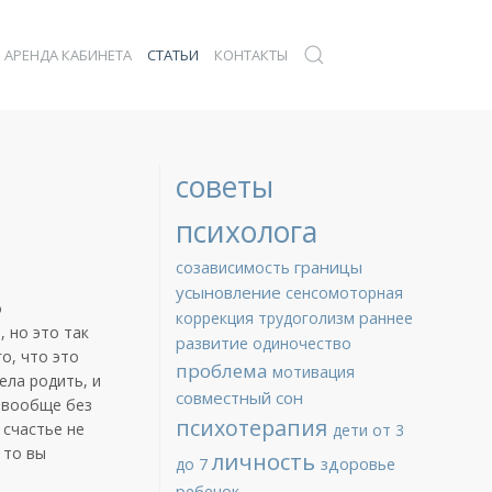
АРЕНДА КАБИНЕТА
СТАТЬИ
КОНТАКТЫ
советы
психолога
границы
созависимость
усыновление
сенсомоторная
о
раннее
коррекция
трудоголизм
 но это так
развитие
одиночество
о, что это
проблема
мотивация
ела родить, и
совместный сон
и вообще без
психотерапия
 счастье не
дети от 3
 то вы
личность
здоровье
до 7
ребенок