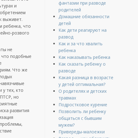
фантазии при разводе
ьтурах и
родителей
иобретением
Домашние обязанности
к выживет.
детей
и ребенка, что
Как дети реагируют на
сейно-розвого
развод
Как и за что хвалить
аты не
ребенка
, что подобные
Как наказывать ребенка
е
Как сказать ребенку о
риям. Что же
разводе
олодых
Какая разница в возрасте
 навязчивые
у детей оптимальная?
 у тех, кто
О родителях и детских
 ПТСР, но
травмах
приятные
Подростковое курение
иска развития
Позволить ли ребенку
изация
общаться с бывшим
 проблемы,
мужем?
тствие
Привереды-малоежки