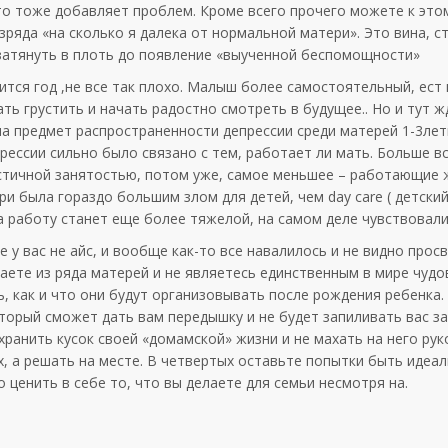
то тоже добавляет проблем. Кроме всего прочего можете к это
ряда «на сколько я далека от нормальной матери». Это вина, с
затянуть в плоть до появление «выученной беспомощности»
ится год ,не все так плохо. Малыш более самостоятельный, ест 
ть грустить и начать радостно смотреть в будущее.. Но и тут ж
 на предмет распространенности депрессии среди матерей 1-3лет
рессии сильно было связано с тем, работает ли мать. Больше в
стичной занятостью, потом уже, самое меньшее – работающие
ри была гораздо большим злом для детей, чем day care ( детский
 работу станет еще более тяжелой, на самом деле чувствовали
е у вас не айс, и вообще как-то все навалилось и не видно прос
даете из ряда матерей и не являетесь единственным в мире чуд
 как и что они будут организовывать после рождения ребенка.
оторый сможет дать вам передышку и не будет запиливать вас 
хранить кусок своей «домамской» жизни и не махать на него рук
х, а решать на месте. В четвертых оставьте попытки быть идеа
ценить в себе то, что вы делаете для семьи несмотря на.