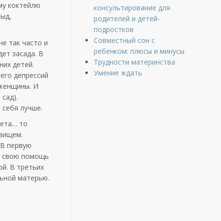
му коктейлю
консультирование для
тыд,
родителей и детей-
подростков
Совместный сон с
не так часто и
ребенком: плюсы и минусы
дет засада. В
Трудности материнства
них детей.
Умение ждать
сего депрессий
 женщины. И
 сад).
 себя лучше.
вета… то
овищем.
 В первую
за свою помощь
ой. В третьих
льной матерью.