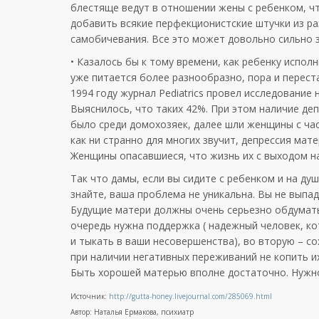
блестяще ведут в отношении жены с ребенком, ч
добавить всякие перфекционистские штучки из раз
самобичевания. Все это может довольно сильно 
• Казалось бы к тому времени, как ребенку исполн
уже питается более разнообразно, пора и переста
1994 году журнал Pediatrics провел исследование
Выяснилось, что таких 42%. При этом наличие деп
было среди домохозяек, далее шли женщины с ча
как ни странно для многих звучит, депрессия мате
Женщины опасавшиеся, что жизнь их с выходом на
Так что дамы, если вы сидите с ребенком и на душ
знайте, ваша проблема не уникальна. Вы не выпа
Будущие матери должны очень серьезно обдумать,
очередь нужна поддержка ( надежный человек, к
и тыкать в ваши несовершенства), во вторую – со
при наличии негативных переживаний не копить и
Быть хорошей матерью вполне достаточно. Нужно 
Источник:
http://gutta-honey.livejournal.com/285069.html
Автор: Наталья Ермакова, психиатр