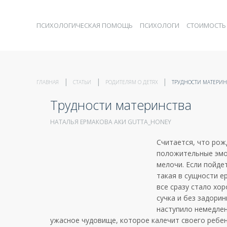
ПСИХОЛОГИЧЕСКАЯ ПОМОЩЬ
ПСИХОЛОГИ
СТОИМОСТЬ
ГЛАВНАЯ
СТАТЬИ
РОДИТЕЛЯМ О ДЕТЯХ
ТРУДНОСТИ МАТЕРИН
Трудности материнства
НАТАЛЬЯ ЕРМАКОВА АКИ GUTTA_HONEY
Считается, что рож
положительные эмоц
мелочи. Если пойде
такая в сущности ер
все сразу стало хо
сучка и без задори
наступило немедлен
ужасное чудовище, которое калечит своего ребе