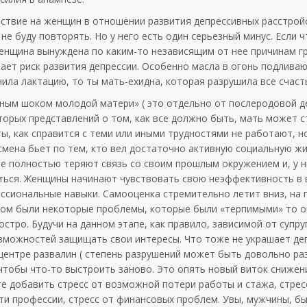
йствие на женщин в отношении развития депрессивных расстрой
не буду повторять. Но у него есть один серьезный минус. Если ч
женщина вынуждена по каким-то независящим от нее причинам г
вает риск развития депрессии. Особенно масла в огонь подлива
нила лактацию, то ты мать-ехидна, которая разрушила все счаст
рным шоком молодой матери» ( это отдельно от послеродовой де
торых представлений о том, как все должно быть, мать может с
ты, как справится с теми или иными трудностями не работают, 
 смена бьет по тем, кто вел достаточно активную социальную жи
 полностью теряют связь со своим прошлым окружением и, у н
ться. Женщины начинают чувствовать свою неэффективность в 
ссиональные навыки. Самооценка стремительно летит вниз, на 
ером были некоторые проблемы, которые были «терпимыми» то о
тро. Будучи на данном этапе, как правило, зависимой от супру
зможностей защищать свои интересы. Что тоже не украшает де
центре развалин ( степень разрушений может быть довольно ра
чтобы что-то выстроить заново. Это опять новый виток снижен
 добавить стресс от возможной потери работы и стажа, стрес
и профессии, стресс от финансовых проблем. Увы, мужчины, бы