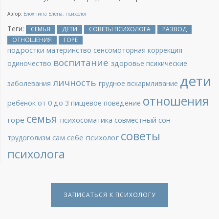
Автор:
Блохнина Елена, психолог
Теги:
СЕМЬЯ
ДЕТИ
СОВЕТЫ ПСИХОЛОГА
РАЗВОД
ОТНОШЕНИЯ
ГОРЕ
подростки
материнство
сенсомоторная коррекция
воспитание
одиночество
здоровье
психические
дети
личность
заболевания
грудное вскармливание
отношения
ребенок от 0 до 3
пищевое поведение
семья
горе
совместный сон
психосоматика
советы
сам себе психолог
трудоголизм
психолога
ЗАПИСАТЬСЯ К ПСИХОЛОГУ