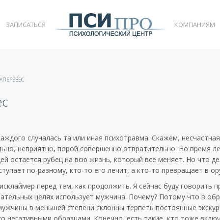
ЗАПИСАТЬСЯ
КОМПАНИЯМ
НАПЕРЕВЕС
ес
каждого
случалась
та
или
иная
психотравма
.
Скажем
,
несчастная
льно
,
неприятно
,
порой
совершенно
отвратительно
.
Но
время
л
ей
остается
рубец
на
всю
жизнь
,
который
все
меняет
.
Но
что
де
ступает
по-разному
,
кто-то
его
лечит
, а
кто-то
превращает
в
ор
исклаймер
перед
тем, как
продолжить
. Я
сейчас
буду
говорить
п
пательных
целях
использует
мужчина
.
Почему
?
Потому
что в
обр
мужчины
в
меньшей
степени
склонны
терпеть
постоянные
экскур
то
негативными
образцами
.
Конечно
,
есть
такие
, кто
тоже
вклю