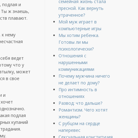
семейная жизнь стала
, подлая и
пресной. Как вернуть
. Ты ж знаешь,
утраченное?
дств плавают.
Мой муж играет в
компьютерные игры
 к нему
Мы хотим ребенка.
«несчастная
Готовы ли мы
психологически?
Отношения с
 себя ведет
нарушенными
отому что у
коммуникациями
атылку, может
Почему мужчина ничего
ся в свое
не делает по дому?
Про интимность в
и и
отношениях
 хочет
Развод: что дальше?
 однозначно.
Романтизм. Чего хотят
такая подлая
женщины?
ярных купаний
С рубцом на сердце
традания.
наперевес
му.
Сексуальная конституция