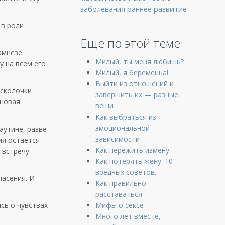
заболевания
раннее развитие
 в
роли
Еще по этой теме
амнезе
Милый, ты меня любишь?
у
на
всем
его
Милый, я беременна!
Выйти из отношений и
сколочки
завершить их — разные
новая
вещи
Как выбраться из
эмоциональной
аутине
,
разве
зависимости
ия
остается
Как пережить измену
встречу
Как потерять жену. 10
вредных советов.
пасения
. И
Как правильно
расставаться
ясь
о
чувствах
Мифы о сексе
Много лет вместе,