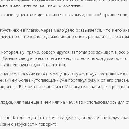
чины
и
женщины
на
противоположенные
.
астные
существа
и
делать
их
счастливыми
,
по
этой
причине
они,
грустинкой
в
глазах
.
Через
мало
дело
оказывается
, что в его
ан
клеил
,
но
от
неверного
движения
оно
опять
развалится
.
По
этом
,
которая
,
ну
,
прямо
,
совсем
другая
. И
тогда
все
заживет
, и все
о
ы
.
Дальше
следует
некоторый
намек
, что
есть
повод
думать
, что
не
уверен
,
нужны
доказательства
.
спасатель
всяких
котят
,
мокнущих
в
луже
, и мух,
застрявших
в
п
ека
? Тем
более
«
утопающий
» уже
протянул
руку
и
от
его
спасен
ии
, и все. Все
живы
и
счастливы
. И
спасатель
начинает
грести
на
в
лодке
, или там еще в чем или
на
чем, что
использовалось
для
с
разно
.
Когда
ему
что-то
хочется
делать
,
он
делает
не
задумыва
ензии
он
груснеет
и
говорит
: