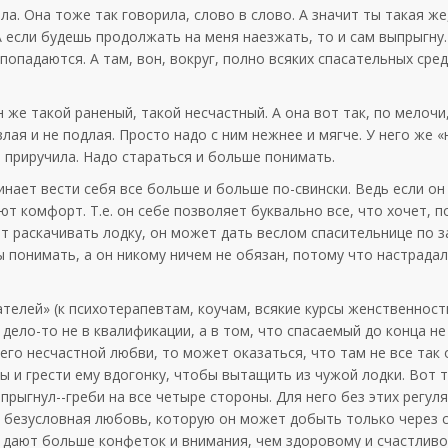
а. Она тоже так говорила, слово в слово. А значит ты такая же
 А если будешь продолжать на меня наезжать, то и сам выпрыгну
опадаются. А там, вон, вокруг, полно всяких спасательных сре
 же такой раненый, такой несчастный. А она вот так, по мелочи,
злая и не подлая. Просто надо с ним нежнее и мягче. У него же 
о приручила. Надо стараться и больше понимать.
нает вести себя все больше и больше по-свински. Ведь если он
т комфорт. Т.е. он себе позволяет буквально все, что хочет, п
 раскачивать лодку, он может дать веслом спасительнице по з
ы понимать, а он никому ничем не обязан, потому что настрадал
телей» (к психотерапевтам, коучам, всякие курсы женственност
ело-то не в квалификации, а в том, что спасаемый до конца не
 его несчастной любви, то может оказаться, что там не все так
ы и грести ему вдогонку, чтобы вытащить из чужой лодки. Вот 
ыпрыгнул--греби на все четыре стороны. Для него без этих регул
 безусловная любовь, которую он может добыть только через с
а дают больше конфеток и внимания, чем здоровому и счастливо