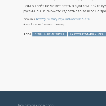
Если он себя не может взять в руки сам, пойти ку
руками, вы не сможете сделать это за него.Не тр
Источник:
http://gutta-honey.livejournal.com/408426.html
Автор: Наталья Ермакова, психиатр
Теги:
СОВЕТЫ ПСИХОЛОГА
ПСИХОПРОФИЛАКТИКА
Записаться к психологу