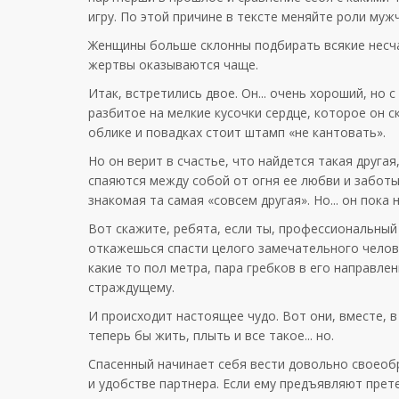
игру
.
По
этой
причине
в
тексте
меняйте
роли
муж
Женщины
больше
склонны
подбирать
всякие
несч
жертвы
оказываются
чаще
.
Итак
,
встретились
двое
.
Он
...
очень
хороший
,
но
с
разбитое
на
мелкие
кусочки
сердце
,
которое
он
с
облике
и
повадках
стоит
штамп
«
не
кантовать
».
Но
он
верит
в
счастье
, что
найдется
такая
другая
спаяются
между
собой
от
огня
ее
любви
и
забот
знакомая
та
самая
«
совсем
другая
».
Но
...
он
пока
Вот
скажите
,
ребята
,
если
ты
,
профессиональный
откажешься
спасти
целого
замечательного
челов
какие
то
пол
метра
,
пара
гребков
в его
направлен
страждущему
.
И
происходит
настоящее
чудо
. Вот они,
вместе
, 
теперь
бы
жить
,
плыть
и все
такое
...
но
.
Спасенный
начинает
себя
вести
довольно
своеоб
и
удобстве
партнера
.
Если
ему
предъявляют
прет