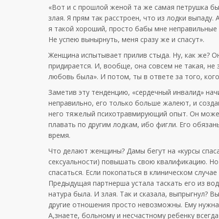
«Вот и с прошлой женой та же самая петрушка был
злая. Я прям так расстроен, что из лодки выпаду.
я такой хороший, просто бабы мне неправильные п
Не успею вынырнуть, меня сразу же и спасут».
Женщина испытывает прилив стыда. Ну, как же? Он
придирается. И, вообще, она совсем не такая, не 
любовь была». И потом, ты в ответе за того, ког
Заметив эту тенденцию, «сердечный инвалид» начи
неправильно, его только больше жалеют, и создаю
него тяжелый психотравмирующий опыт. Он может
плавать по другим лодкам, ибо фигли. Его обязан
время.
Что делают женщины? Дамы бегут на «курсы спаса
сексуальности) повышать свою квалификацию. Но д
спасаться. Если покопаться в клиническом случае
Предыдущая партнерша устала таскать его из вод
натура была. И злая. Так и сказала, выпрыгнул? В
другие отношения просто невозможны. Ему нужна
А,знаете, больному и несчастному ребенку всегд