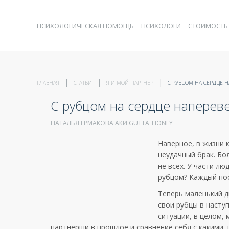
ПСИХОЛОГИЧЕСКАЯ ПОМОЩЬ
ПСИХОЛОГИ
СТОИМОСТЬ
ГЛАВНАЯ
СТАТЬИ
Я И МОЙ ПАРТНЕР
С РУБЦОМ НА СЕРДЦЕ 
С рубцом на сердце наперев
НАТАЛЬЯ ЕРМАКОВА АКИ GUTTA_HONEY
Наверное
, в
жизни
неудачный
брак
.
Бо
не
всех
. У
части
люд
рубцом
?
Каждый
по
Теперь
маленький
д
свои
рубцы
в
насту
ситуации
, в
целом
,
партнерши
в
прошлое
и
сравнение
себя
с
какими-