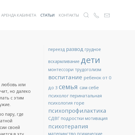
АРЕНДА КАБИНЕТА
СТАТЬИ
КОНТАКТЫ
развод
переезд
грудное
дети
вскармливание
монтессори
трудоголизм
воспитание
ребенок от 0
любовь
или
семья
сам себе
до 3
ечит
,
но
далеко
психолог
перинатальная
лать
с
этим
горе
психология
ужие
.
психопрофилактика
ро
пару
, где
СДВГ
подростки
мотивация
атной
психотерапия
сии
своей
материнство
психические
чается
в эту