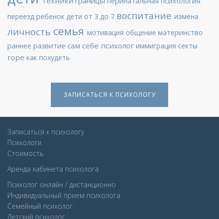
техники
границы
перинатальная психология
воспитание
переезд
ребенок
дети от 3 до 7
измена
семья
личность
мотивация
общение
материнство
сам себе психолог
раннее развитие
иммиграция
секты
горе
как похудеть
ЗАПИСАТЬСЯ К ПСИХОЛОГУ
Записаться к психологу
Психологи
Стоимость
Аренда кабинета психолога
Психолог онлайн / дистанционно
Индивидуальный прием психолога
Семейный психолог
Детcкий психолог