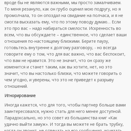
вроде бы не являются важными, мы просто замалчиваем.
То меня резануло, как он грубо оценил мою подругу, но я
промолчала, то он опоздал на свидание на полчаса, и я не
смогла высказать ему, что по этому поводу думаю… Если
это про вас – надо набираться смелости. Искренность во
всем, что вы обсуждаете – единственное, что сделает ваши
отношения по-настоящему близкими. Берите паузу,
готовьтесь внутренне к долгому разговору, - но всегда
говорите ему о том, что для вас важно, что вас беспокоит,
что вам не нравится. Это не значит, что он сразу же
изменится и станет таким, как вы хотите, нет, но это
значит, что вы настолько близки, что можете говорить о
чем угодно, и уверены, что это не приведет к разрыву
отношений.
Игнорирование
Иногда кажется, что для того, чтобы партнер больше вами
заинтересовался, нужно стать для него менее доступной.
Парадоксально, но это совет из большинства книг «Как
удачно выйти замуж». И тогда вы можете не брать трубку,
когда он звонит, не отвечать на его сообщения, исчезать