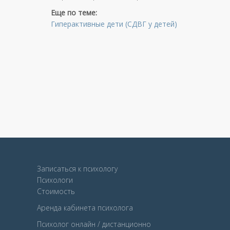
Еще по теме:
Гиперактивные дети (СДВГ у детей)
Записаться к психологу
Психологи
Стоимость
Аренда кабинета психолога
Психолог онлайн / дистанционно