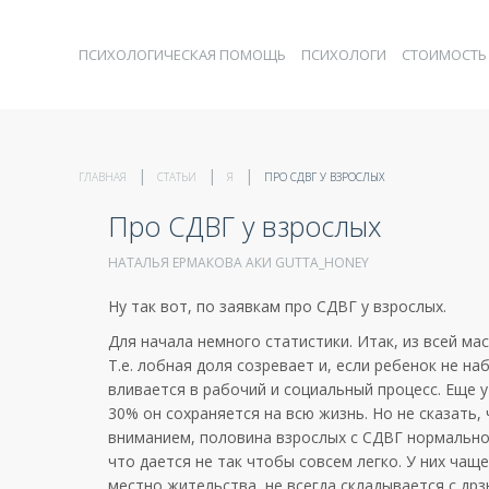
ПСИХОЛОГИЧЕСКАЯ ПОМОЩЬ
ПСИХОЛОГИ
СТОИМОСТЬ
ГЛАВНАЯ
СТАТЬИ
Я
ПРО СДВГ У ВЗРОСЛЫХ
Про СДВГ у взрослых
НАТАЛЬЯ ЕРМАКОВА АКИ GUTTA_HONEY
Ну так вот, по заявкам про СДВГ у взрослых.
Для начала немного статистики. Итак, из всей ма
Т.е. лобная доля созревает и, если ребенок не н
вливается в рабочий и социальный процесс. Еще 
30% он сохраняется на всю жизнь. Но не сказать,
вниманием, половина взрослых с СДВГ нормально 
что дается не так чтобы совсем легко. У них чащ
местно жительства, не всегда складывается с дрз