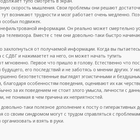
родолжает тупо смотреть в экран.
разную скорость мышления. Свои проблемы они решают достаточ
 тут возникают трудности и мозг работает очень медленно. Поэ
з особых подвижек.
о нефильтрованой информации. Он реально может смертельно ус
а телевизора. Вместе с тем они довольно-таки быстро начинаю
то захлопнуться от получаемой информации. Когда вы пытаетес
 с СДВГ и нажимаетет на него, он может начать тупить
 мгновенно. Первое что пришло в голову. Естественно что пос
 будущего, его последствий и не заботясь о мнении других. У ни
вершенно безответственные выглядят эгоистичными и бездушны
и, благодаря особенностям поведения, оценивают их как черств
бычно за их поведением не стоит злого умысла, личности с дан
и, не понимая в чем причина их неприятностей.
довольно-таки полезное дополнение к посту о гиперактивных де
я со своим синдромом могут с трудом справляться с проблемами
организовать и взять в руки.