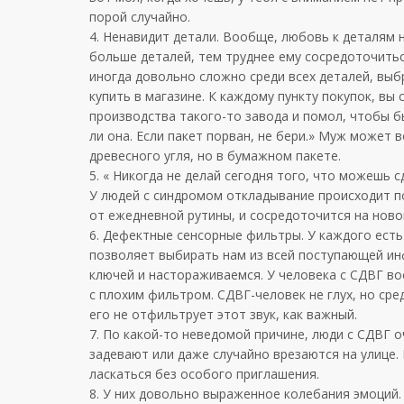
порой случайно.
4. Ненавидит детали. Вообще, любовь к деталям 
больше деталей, тем труднее ему сосредоточитьс
иногда довольно сложно среди всех деталей, выбр
купить в магазине. К каждому пункту покупок, вы 
производства такого-то завода и помол, чтобы бы
ли она. Если пакет порван, не бери.» Муж может 
древесного угля, но в бумажном пакете.
5. « Никогда не делай сегодня того, что можешь 
У людей с синдромом откладывание происходит по
от ежедневной рутины, и сосредоточится на новом
6. Дефектные сенсорные фильтры. У каждого есть
позволяет выбирать нам из всей поступающей ин
ключей и настораживаемся. У человека с СДВГ во
с плохим фильтром. СДВГ-человек не глух, но ср
его не отфильтрует этот звук, как важный.
7. По какой-то неведомой причине, люди с СДВГ о
задевают или даже случайно врезаются на улице
ласкаться без особого приглашения.
8. У них довольно выраженное колебания эмоций