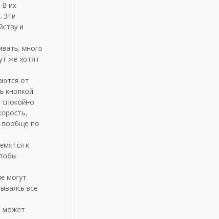
 В их
. Эти
йству и
ивать, много
ут же хотят
аются от
ь кнопкой.
т спокойно
корость,
и вообще по
ремятся к
чтобы
не могут
мываясь все
е может