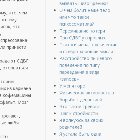
вызвать шизофрению?
О чем болит наше тело
му, что, чем
или что такое
к же ему
психосоматика?
исок, что
Переживание потери
,
Про СДВГ у взрослых
 спрессована-
Психогигиена, токсические
или принести
и псевдо-хорошие мысли
Расстройство пищевого
традают СДВГ.
поведения по типу
, оторваться
переедания в виде
«запоев»
оторый
У меня горе
ших из кармана
Физическая активность в
 из кофемашины
борьбе с депресией
асфальт. Мозг
Что такое тревога
Шаг к стройности
 трогают,
Я волнуюсь за своих
рые любят
родителей
Я устала быть одна
асто