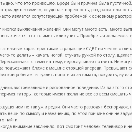
тыдно, что это произошло. Вроде бы и причина была пустячной.
 триаду: пессимизм, неудовлетворенность, раздражительность
 часто является сопутствующей проблемой к основному расстро
ет кнопки выключения желаний. Они могут много есть, много вып
очень хочется что-то иметь или купить. Приобретая желаемое, т
вигательным характеристикам страдающие СДВГ ни чем не отлич
чего-то делать – качать ногой, стучать ручкой по столу, щелкат
Перескакивают с темы на тему, недослушивают ответа. Не могу
, да подъезжают ближе к машине стоящей впереди. Превышают с
без конца бегает в туалет, попить из автомата, покурить, ну ил
дники, экстремальное и рискованное поведение. Из-за этого ст
кспериментаторы, которые имеют желание все со всем смешать 
ощущением не так уж и редки. Они часто разводят беспорядок, 
ать вещи по смыслу и назначению, по этой причине они не заду
го найти.
 когда внимание заклинило. Вот смотрит человек телевизор и н