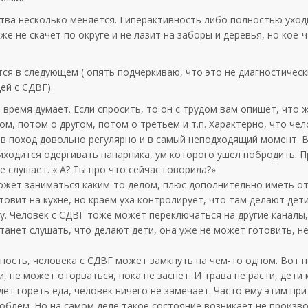
йства несколько меняется. Гиперактивность либо полностью уход
е не скачет по округе и не лазит на заборы и деревья, но кое-ч
ся в следующем ( опять подчеркиваю, что это не диагностическ
ей с СДВГ).
е время думает. Если спросить, то он с трудом вам опишет, что 
м, потом о другом, потом о третьем и т.п. Характерно, что чел
 в поход довольно регулярно и в самый неподходящий момент. 
иходится одергивать напарника, ум которого ушел побродить. 
е слушает. « А? Ты про что сейчас говорила?»
может заниматься каким-то делом, плюс дополнительно иметь 
овит на кухне, но краем уха контролирует, что там делают дети
у. Человек с СДВГ тоже может переключаться на другие каналы,
анет слушать, что делают дети, она уже не может готовить, не
ность, человека с СДВГ может замкнуть на чем-то одном. Вот н
, не может оторваться, пока не заснет. И трава не расти, дети 
удет гореть еда, человек ничего не замечает. Часто ему этим пр
роблем. Но на самом деле такое состояние возникает не произв