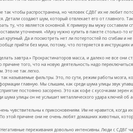
не так чтобы распространена, но человек СДВГ их не любит пото
я. Детали создают шум, который отвлекает его от главного. Та
ать ту, что является основной. К примеру вы мужу составили сп
составили уточнения. «Муку нужно купить в пакете столько-то кг
л крупный. Да и посмотреть нет ли потертостей по сгибам и не
вообще прийти без муки, потому, что потеряется в инструкциях 
сделать завтра.» Прокрастинаторов масса, и далеко не все они с
 причине того, что на новую деятельность надо переключиться
. Это не так легко.
 так называемые фильтры. Это, по сути, режим работы мозга, к
формации главную. Мы слышим, как среди шума улицы звук упав
сприятие постоянно засорено. Это как кофе с кусочками зерен
еди шума улицы он не услышит металлического удара ключей об 
чень чувствительны к прикосновениям. Им не нравится, когда их
. По этой причине они не очень любят домашних животных, кото
. Негативные переживания довольно интенсивны. Люди с СДВГ ч