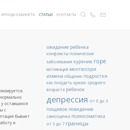
АРЕНДА КАБИНЕТА
СТАТЬИ
КОНТАКТЫ
ожидание ребенка
конфликты
психические
горе
курение
заболевания
монтессори
мотивация
измена
подростки
общение
как похудеть
кризис среднего
ребенок
возраста
лизируется.
депрессия
н нормально
от 0 до 3
 у оставшихся
пищевое поведение
ы с
психосоматика
аптация бывает
самооценка
работу и
границы
от 3 до 7