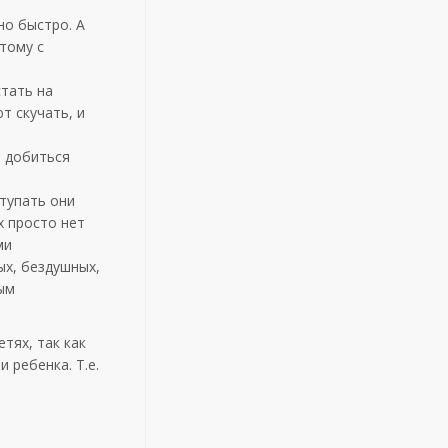
но быстро. А
тому с
тать на
т скучать, и
ь добиться
тупать они
х просто нет
ми
ых, бездушных,
ным
тях, так как
 ребенка. Т.е.