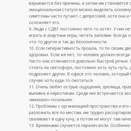
взрываются без причины, а затем им становится с
эмоциональном статусе можно выделить основную
симптомы часто путают с депрессией, хотя она и
осложняет его.
9. Люди с СДВГ постоянно чего-то хотят. У них н
играть в азартные игры, читать запоями. Всегда 
что-то другое и так до бесконечности.
10. Если гиперактивность прошла, то по своим д
здоровых. Если же нет, то человек должен всегда 
Часто они отличаются довольно быстрой речью. 
стоять на светофоре, постоянно хоть чуть-чуть
подрезают других. В офисе это человек, который 
случаю хоть куда-то смотаться.
11. Очень любят острые ощущения, зрелища, праз
выпивке и наркотикам. Среди них встречаются э
«вмазало» посильнее.
12. Проблемы с организацией пространства и его 
разложить все по местам, им трудно рассортиров
сваливают в одну кучу, а потом не могут там ниче
13. Временами случается паралич воли. Особенно