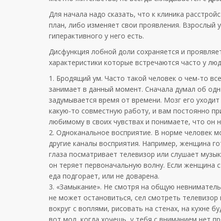
Для начала надо сказать, что к клиника расстро
план, либо изменяет свои проявления. Взрослый уж
гиперактивного у него есть.
Дисфункция лобной доли сохраняется и проявляет
характеристики которые встречаются часто у люд
1. Бродящий ум. Часто такой человек о чем-то вс
занимает в данный момент. Сначала думал об одно
задумывается время от времени. Мозг его уходит
какую-то совместную работу, и вам постоянно пр
любимому в своих чувствах и понимаете, что он н
2. Одноканальное восприятие. В норме человек 
другие каналы восприятия. Например, женщина гот
глаза посматривает телевизор или слушает музык
он теряет первоначальную волну. Если женщина ст
еда подгорает, или не доварена.
3. «Замыкание». Не смотря на общую невниматель
не может остановиться, сел смотреть телевизор и
вокруг с воплями, рисовать на стенах, на кухне б
вот мол, когда хочешь, у тебя с вниманием нет п