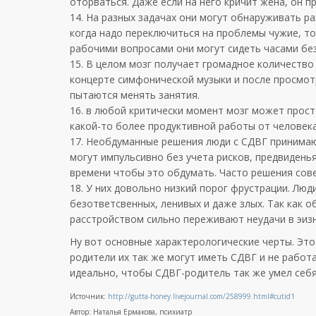
оторваться. Даже если на него кричит жена, он п
14. На разных задачах они могут обнаруживать 
когда надо переключиться на проблемы чужие, то
рабочими вопросами они могут сидеть часами бе
15. В целом мозг получает громадное количеств
концерте симфонической музыки и после просмотр
пытаются менять занятия.
16. в любой критически момент мозг может прос
какой-то более продуктивной работы от человека
17. Необдуманные решения люди с СДВГ принимают
могут импульсивно без учета рисков, предвиденья
времени чтобы это обдумать. Часто решения со
18. У них довольно низкий порог фрустрации. Люд
безответсвенных, ленивых и даже злых. Так как о
расстройством сильно переживают неудачи в эизн
Ну вот основные характерологические черты. Это 
родители их так же могут иметь СДВГ и не работа
идеально, чтобы СДВГ-родитель так же умел себя 
Источник:
http://gutta-honey.livejournal.com/258999.html#cutid1
Автор: Наталья Ермакова, психиатр