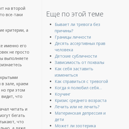
ит на второй
Еще по этой теме
то все-таки
Бывает ли тревога без
ие критерии, а
причины?
Границы личности
Десять ассертивных прав
же именно его
человека
овек не просто
Детские субличности
Вы выполняете
Зависимость от похвалы
Признаетесь
Как себя заставить
измениться
открытыми
Как справиться с тревогой
 в зале, краем
Когда я полюбил себя…
 но при этом
Коучинг
 видит, что
Кризис среднего возраста
Лечить или не лечить?
ачал читать и
Материнская депрессия и
могут бегать
дети
итыкают, что
Может ли эзотерика
ольно, а даже