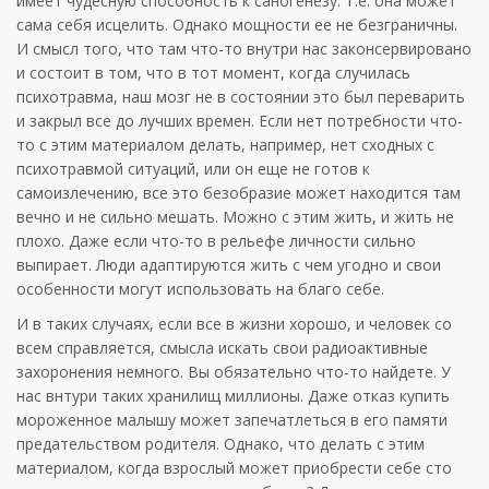
имеет чудесную способность к саногенезу. Т.е. она может
сама себя исцелить. Однако мощности ее не безграничны.
И смысл того, что там что-то внутри нас законсервировано
и состоит в том, что в тот момент, когда случилась
психотравма, наш мозг не в состоянии это был переварить
и закрыл все до лучших времен. Если нет потребности что-
то с этим материалом делать, например, нет сходных с
психотравмой ситуаций, или он еще не готов к
самоизлечению, все это безобразие может находится там
вечно и не сильно мешать. Можно с этим жить, и жить не
плохо. Даже если что-то в рельефе личности сильно
выпирает. Люди адаптируются жить с чем угодно и свои
особенности могут использовать на благо себе.
И в таких случаях, если все в жизни хорошо, и человек со
всем справляется, смысла искать свои радиоактивные
захоронения немного. Вы обязательно что-то найдете. У
нас внтури таких хранилищ миллионы. Даже отказ купить
мороженное малышу может запечатлеться в его памяти
предательством родителя. Однако, что делать с этим
материалом, когда взрослый может приобрести себе сто