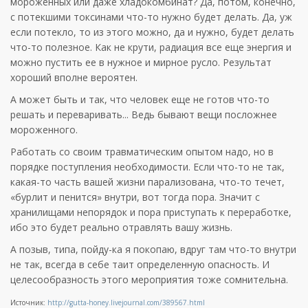
мороженных или даже хладокомбинат? Да, потом, конечно,
с потекшими токсинами что-то нужно будет делать. Да, уж
если потекло, то из этого можно, да и нужно, будет делать
что-то полезное. Как не крути, радиация все еще энергия и
можно пустить ее в нужное и мирное русло. Результат
хороший вполне вероятен.
А может быть и так, что человек еще не готов что-то
решать и переваривать... Ведь бывают вещи посложнее
мороженного.
Работать со своим травматическим опытом надо, но в
порядке поступления необходимости. Если что-то не так,
какая-то часть вашей жизни парализована, что-то течет,
«бурлит и пенится» внутри, вот тогда пора. Значит с
хранилищами непорядок и пора приступать к переработке,
ибо это будет реально отравлять вашу жизнь.
А позыв, типа, пойду-ка я покопаю, вдруг там что-то внутри
не так, всегда в себе таит определенную опасность. И
целесообразность этого мероприятия тоже сомнительна.
Источник:
http://gutta-honey.livejournal.com/389567.html