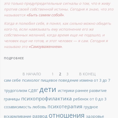
это только предупредительные сигналы о том, что я живу
против своей собственной истины. Сегодня я знаю, что это
называется
«Быть самим собой»
.
Когда я полюбил себя, я понял, как сильно можно обидеть
кого-то, если навязывать ему исполнение его же
собственных желаний, когда время еще не подошло, и
человек еще не готов, и этот человек — я сам. Сегодня я
называю это
«Самоуважением»
.
ПОДРОБНЕЕ
В НАЧАЛО
1
2
3
В КОНЕЦ
сам себе психолог
пищевое поведение
измена
от 3 до 7
дети
трудоголизм
СДВГ
истерики
раннее развитие
психопрофилактика
границы
ребенок от 0 до 3
психотерапия
созависимость
любовь
грудное
отношения
развод
вскармливание
здоровье