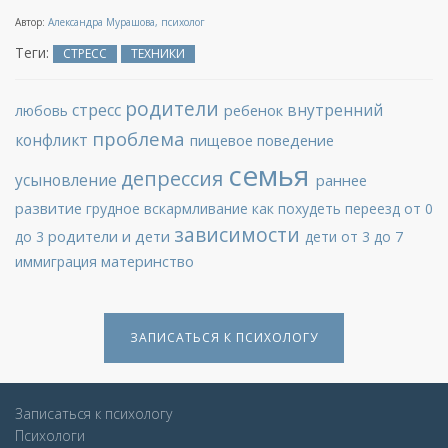
Автор:
Александра Мурашова, психолог
Теги:
СТРЕСС
ТЕХНИКИ
родители
стресс
внутренний
ребенок
любовь
проблема
конфликт
пищевое поведение
семья
депрессия
усыновление
раннее
развитие
грудное вскармливание
как похудеть
переезд
от 0
зависимости
родители и дети
до 3
дети от 3 до 7
материнство
иммиграция
ЗАПИСАТЬСЯ К ПСИХОЛОГУ
Записаться к психологу
Психологи