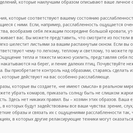
ределений, которые наилучшим образом описывают ваше личное
ния, которые соответствуют вашему состоянию расслабленност
щиеся с ними. Если, например, расслабленность ощущается оче
вства, вообразив себя лежащим посередине большой кровати, у
живает вас. Вы можете представить, что смотрите из постели 
ягко шелестит листьями за вашим распахнутым окном. Если вы 
ветствуют чему-то легкому, теплому и светлому, то можете п
 Ощущение тепла и тяжести можно усилить, представляя себя п
накатываются на берег, и пение далеких птиц. Почувствуйте н
на. Вы приобретаете контроль над образами, стараясь сделать 
, которые действуют на вас особенно расслабляюще.
разы, которые вы создаете, «не имеют смысла» в реальном мир
ожете убрать комаров, приказать солнцу быть не слишком жарки
ь. Здесь нет никаких правил. Вы – хозяин этих образов. Ваша 
 в которых будут задействованы все ваши чувства: зрение, слух
четкие образы и связать их с ощущениями расслабленности так,
циях, в которых другие релаксирующие техники могут оказатьс