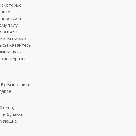
 некоторые
лните
ечностях и
ему телу
мляться».
ике. Вы можете
ысь! Катайтесь
 выполнять
ркие образы
Р). Выполните
дайте
йте над
ыть булавки
жимающие