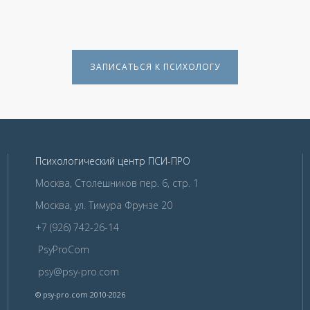
ЗАПИСАТЬСЯ К ПСИХОЛОГУ
Психологический центр ПСИ-ПРО
Москва, Столешников пер. 6, стр. 1
Москва, ул. Тимура Фрунзе 20
+7 (926) 742-26-14
PsyProCom
psy@psy-pro.com
© psy-pro.com 2010-2026