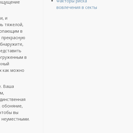
Факторы риска
 ощущение
вовлечения в секты
и, и
нь тяжелой,
топающим в
в прекрасную
обнаружите,
редставить
огруженным в
ежный
их как можно
е. Ваша
м,
единственная
, обоняние,
 чтобы вы
я неуместными.