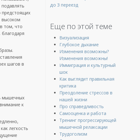
до 3
переезд
о подавлять
о предстоящих
а высоком
Еще по этой теме
в том, что
, благодаря
Визуализация
Глубокое дыхание
бразы.
Изменения возможны?
дставления
Изменения возможны!
рех шагов в
Иммиграция и культурный
шок
Как выглядит правильная
критика
Преодоление стрессов в
ть мышечных
нашей жизни
 внимание к
Про справедливость
Самооценка и работа
Тренинг прогрессирующей
едленно,
мышечной релаксации
как легкость
Трудоголизм
ощущение