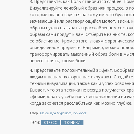
3. Представьте, как боль становится слабее. Пом
Визуализируйте лечебный образ или процесс, в к
которые плавно садятся на кожу вместо булавок и
Исчезающий или растворяющийся молот. Тиски, к
образы нужно вызывать в расслабленном состояни
образы сами придут к вам. Отберите из них те, 
ее облегчение. Кроме этого, людям с хроническ
определенном предмете. Например, можно положит
трансформировать мысленный образ боли в мысле
нечего терять, кроме боли.
4. Представьте положительный эффект. Вообразит
людям и вещам, которые вас окружают. Создайте 
техники визуализации, также как и успех освоени
Бывает, что эта техника не всегда получается ср
сформировать у себя навык использования визуал
когда захочется расслабиться как можно глубже.
Автор:
Александра Мурашова, психолог
Теги:
СТРЕСС
ТЕХНИКИ