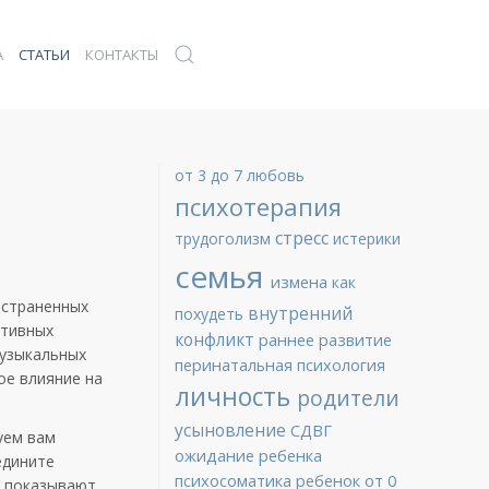
А
СТАТЬИ
КОНТАКТЫ
от 3 до 7
любовь
психотерапия
стресс
трудоголизм
истерики
семья
измена
как
остраненных
внутренний
похудеть
ртивных
конфликт
раннее развитие
музыкальных
перинатальная психология
ое влияние на
личность
родители
усыновление
СДВГ
уем вам
ожидание ребенка
едините
психосоматика
ребенок от 0
е показывают,