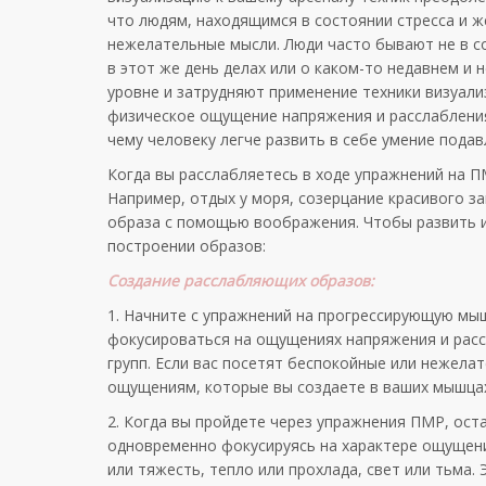
что людям, находящимся в состоянии стресса и 
нежелательные мысли. Люди часто бывают не в со
в этот же день делах или о каком-то недавнем и
уровне и затрудняют применение техники визуал
физическое ощущение напряжения и расслабления
чему человеку легче развить в себе умение пода
Когда вы расслабляетесь в ходе упражнений на П
Например, отдых у моря, созерцание красивого зак
образа с помощью воображения. Чтобы развить и
построении образов:
Создание расслабляющих образов:
1. Начните с упражнений на прогрессирующую мы
фокусироваться на ощущениях напряжения и расс
групп. Если вас посетят беспокойные или нежела
ощущениям, которые вы создаете в ваших мышца
2. Когда вы пройдете через упражнения ПМР, ост
одновременно фокусируясь на характере ощущени
или тяжесть, тепло или прохлада, свет или тьма