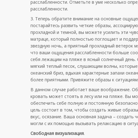
расслабленности. Отметьте в уме несколько оп
расслабленности.
3. Теперь обратите внимание на основные ощуще
постарайтесь развить четкие образы, ассоциирую
прохладной и темной, вы можете усилить эти чу
матраце, который полностью поглощает и поддер
звездную ночь, а приятный прохладный ветерок м
что ваши ощущения расслабленности больше соот
себя лежащим на пляже в ясный солнечный день.
мягкий теплый песок, слушающим волны, которые 
океанский бриз, вдыхая характерные запахи океа
более приятными. Привяжите образы к ситуациям
В данном случае работает ваше воображение. Об
кровать может стоять в лесу или на пляже. Вы м
обеспечить себе полную и постоянную безопасност
цель состоит в том, чтобы создать живые образы,
вкус, осязание. Ваша основная задача – создать 
могли с их помощью вызывать релаксацию в ситуа
Свободная визуализация
.