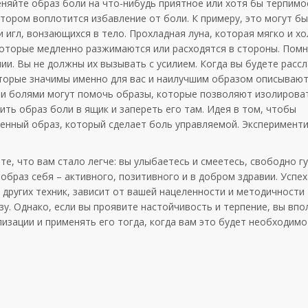
еняйте образ боли на что-нибудь приятное или хотя бы терпимо
отором воплотится избавление от боли. К примеру, это могут бы
 игл, вонзающихся в тело. Прохладная луна, которая мягко и хо
оторые медленно разжимаются или расходятся в стороны. Помни
и. Вы не должны их вызывать с усилием. Когда вы будете расс
которые значимы именно для вас и наилучшим образом описывают
ими болями могут помочь образы, которые позволяют изолирова
ь образ боли в ящик и запереть его там. Идея в том, чтобы
нный образ, который сделает боль управляемой. Эксперименти
е, что вам стало легче: вы улыбаетесь и смеетесь, свободно гу
образ себя – активного, позитивного и в добром здравии. Успе
я других техник, зависит от вашей нацеленности и методичности
азу. Однако, если вы проявите настойчивость и терпение, вы вп
изации и применять его тогда, когда вам это будет необходимо