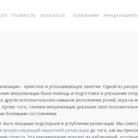
ОГИ
СТОИМОСТЬ
ЗАПИСАТЬСЯ
КОМПАНИЯМ
АРЕНДА КАБИНЕТ
ализацию - приятное и успокаивающее занятие. Одной из распр
хник визуализации была помощь в подготовке и улучшении спо
же других исполнительских навыков (исполнение ролей, игра на 
.). Кроме того, техники визуализации доказали своё положительн
ими болевыми состояниями.
т быть мощным подспорьем в углублении релаксации. Мы совет
я
прогрессирующей мышечной релаксации
до того, как вы присо
ния стресса. Эта рекомендация исходит из наблюдений, которы