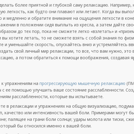
делать более приятной и глубокой саму релаксацию. Например,
ю легкость, как будто они плавают или летают. Когда вы выпо
 и медленно и обратите внимание на ощущения легкости в кон
ражении в положении сидя выплыть из кресла, а затем дайте сво
бразом до тех пор, пока не сможете легко «взлетать» и «призе
 вы хотите летать, то не сможете взять с собой знания по физ
те и уменьшайте скорость, опускайтесь вниз и устремляйтесь вв
создать свой личный мир релаксации, то все, что вам нужно, это
сацию, а потом обратиться к помощи воображения, создавая я
.
в к упражнениям на
прогрессирующую мышечную релаксацию
(ПМ
ы с ее помощью улучшить ваше состояние расслабленности. Соз
иям расслабленности, которые вы испытываете.
еете в релаксации и упражнениях на общую визуализацию, подума
п, качество или интенсивность вашей боли. Примерами могут б
оне; палящее на грани боли солнце; удары молота или тиски, с
который бы относился именно к вашей боли.