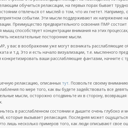
желающим обучиться релаксации, на первых порах бывает трудн
стоянии отвлечься от мыслей о том, что их гнетет. Например, 
 неприятном событии. Эти мысли поддерживают их напряжение н
изации. Преимущество предварительного освоения ПМР состоит 
 мышц способствует концентрации внимания на этих процессах
влять нежелательные посторонние мысли.
МР, у вас в воображении уже могут возникать расслабляющие о
ата и т.д. Это и есть начало визуализации, т.е. мысленного пре
 конкретизировать ваши расслабляющие фантазии, начните с т
шечную релаксацию, описанных
тут
. Позвольте своему вниманию
лабления по мере того, как вы будете задействовать все девя
тельные мысли, осторожно отодвиньте их в сторону, возвращая
х.
аньтесь в расслабленном состоянии и дышите очень глубоко и м
й, которые вызывает релаксация. Последняя может ощущаться 
. Это лишь несколько примеров того, как люди описывают свое 