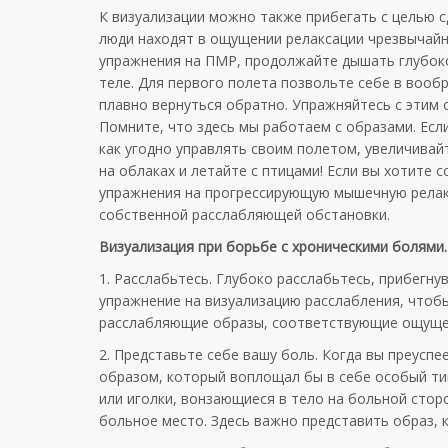
К визуализации можно также прибегать с целью с
люди находят в ощущении релаксации чрезвычайну
упражнения на ПМР, продолжайте дышать глубоко
теле. Для первого полета позвольте себе в вооб
плавно вернуться обратно. Упражняйтесь с этим о
Помните, что здесь мы работаем с образами. Если
как угодно управлять своим полетом, увеличивай
на облаках и летайте с птицами! Если вы хотите 
упражнения на прогрессирующую мышечную релак
собственной расслабляющей обстановки.
Визуализация при борьбе с хроническими болями
1. Расслабьтесь. Глубоко расслабьтесь, прибегну
упражнение на визуализацию расслабления, чтоб
расслабляющие образы, соответствующие ощущен
2. Представьте себе вашу боль. Когда вы преусп
образом, который воплощал бы в себе особый ти
или иголки, вонзающиеся в тело на больной стор
больное место. Здесь важно представить образ, 