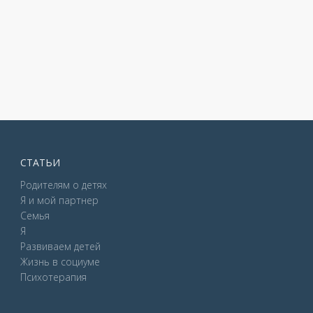
СТАТЬИ
Родителям о детях
Я и мой партнер
Семья
Я
Развиваем детей
Жизнь в социуме
Психотерапия