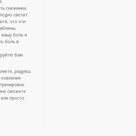
е.
ть снежинки,
лодно светит.
те, что эти
лаблены,
 вашу боль и
ть боль в
руйте! Вам
ляете, радуясь
х освоения
 тренировок.
олне сможете
 или просто